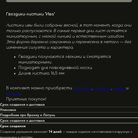
Гвоздики-листики "Ива"
Листики ивы были собраны весной, в тот момент, когда они
только распускаются. В самые первые дни лист остаётся
миниатюрным, с мягкой линией и естественным изгибом.
Эта форма бережно сохранена и перенесена в металл — без
изменения силуэта и характера.
Гвоздики получаются лёгкими и смотрятся
миниатюрными
Подходят для повседневной носки
Длинв листика 16,5 мм
В комплект можно приобрести
браслет
,
серёжки
,
чокер
и
кольцо
.
Приятных покупок!
Срок создания и доставка
Упаковка
Подробнее про Бронзу и Латунь
Срок создания и доставка
Срок создания
Создание украшения занимает
14 дней
— каждое изделие изготавливается вручную с
вниманием к деталям.