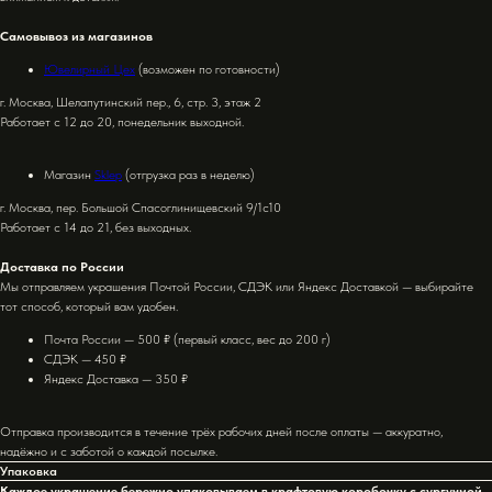
Самовывоз из магазинов
Ювелирный Цех
(возможен по готовности)
г. Москва, Шелапутинский пер., 6, стр. 3, этаж 2
Работает с 12 до 20, понедельник выходной.
Магазин
Sklep
(отгрузка раз в неделю)
г. Москва, пер. Большой Спасоглинищевский 9/1с10
Работает с 14 до 21, без выходных.
Доставка по России
Мы отправляем украшения Почтой России, СДЭК или Яндекс Доставкой — выбирайте
тот способ, который вам удобен.
Почта России — 500 ₽ (первый класс, вес до 200 г)
СДЭК — 450 ₽
Яндекс Доставка — 350 ₽
Отправка производится в течение трёх рабочих дней после оплаты — аккуратно,
надёжно и с заботой о каждой посылке.
Упаковка
Каждое украшение бережно упаковываем в крафтовую коробочку с сургучной