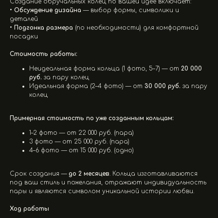
Создание обручальных колец по вашей идее включает:
•
Обсуждение дизайна
— выбор формы, символики и
деталей
•
Подгонка размера
(по необходимости) для комфортной
посадки
Стоимость работы:
Неидеальная форма кольца (1 фото, 5–7) — от
20 000
руб.
за пару колец
Идеальная форма (2–4 фото) — от
30 000 руб.
за пару
колец
Примерная стоимость по уже созданным кольцам:
1–2 фото — от 22 000 руб. (пара)
3 фото — от 25 000 руб. (пара)
4–6 фото — от 15 000 руб. (одно)
Срок создания —
до 2 месяцев
. Кольца изготавливаются
под ваш стиль и пожелания, отражают индивидуальность
пары и являются символом уникальной истории любви.
Ход работы