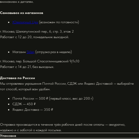
вниманием к деталям.
Самовывоз из магазинов
Ювелирный Цех
(возможен по готовности)
г. Москва, Шелапутинский пер., 6, стр. 3, этаж 2
Работает с 12 до 20, понедельник выходной.
Магазин
Sklep
(отгрузка раз в неделю)
г. Москва, пер. Большой Спасоглинищевский 9/1с10
Работает с 14 до 21, без выходных.
Доставка по России
Мы отправляем украшения Почтой России, СДЭК или Яндекс Доставкой — выбирайте
тот способ, который вам удобен.
Почта России — 500 ₽ (первый класс, вес до 200 г)
СДЭК — 450 ₽
Яндекс Доставка — 350 ₽
Отправка производится в течение трёх рабочих дней после оплаты — аккуратно,
надёжно и с заботой о каждой посылке.
Упаковка